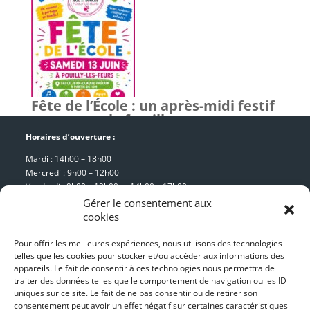
Fête de l’École : un après-midi festif
pour toute la famille
Horaires d’ouverture :
Mardi : 14h00 – 18h00
Mercredi : 9h00 – 12h00
Vendredi : 9h00 – 12h00 et 14h00 – 17h00
Samedi : 9h00 – 12h00
Gérer le consentement aux
cookies
Pour offrir les meilleures expériences, nous utilisons des technologies
Mairie de Pouilly-lès-Feurs
telles que les cookies pour stocker et/ou accéder aux informations des
appareils. Le fait de consentir à ces technologies nous permettra de
8, place de la Mairie
traiter des données telles que le comportement de navigation ou les ID
42 110 Pouilly-lès-Feurs
uniques sur ce site. Le fait de ne pas consentir ou de retirer son
consentement peut avoir un effet négatif sur certaines caractéristiques