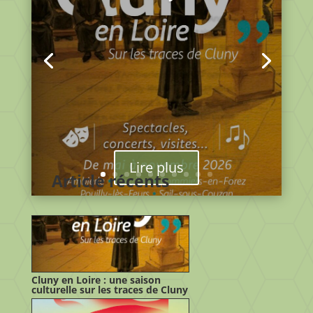
par
Lucie Boblenz
|
19 juin, 2026
|
Annonce
,
évènement
| 0 Commentaires
Cluny en Loire : une saison culturelle sur les
traces de Cluny De mai à novembre 2026, les
communes d’Ambierle, Charlieu, Pommiers-
en-Forez, Pouilly-lès-Feurs et Sail-sous-
Couzan vous invitent à découvrir « Cluny en
Loire », une programmation culturelle
mettant à...
Lire plus
Article récents
Cluny en Loire : une saison
culturelle sur les traces de Cluny