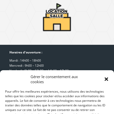
Horaires d’ouverture :
Mardi : 14h00 – 18h00
Mercredi : 9h00 – 12h00
Vendredi : 9h00 – 12h00 et 14h00 – 17h00
Samedi : 9h00 – 12h00
Gérer le consentement aux
cookies
Pour offrir les meilleures expériences, nous utilisons des technologies
Mairie de Pouilly-lès-Feurs
telles que les cookies pour stocker et/ou accéder aux informations des
appareils. Le fait de consentir à ces technologies nous permettra de
8, place de la Mairie
traiter des données telles que le comportement de navigation ou les ID
42 110 Pouilly-lès-Feurs
uniques sur ce site. Le fait de ne pas consentir ou de retirer son