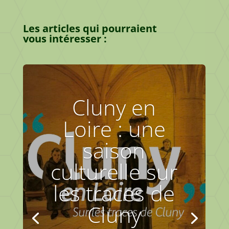
Les articles qui pourraient
vous
intéresser :
Cluny en
Loire : une
saison
culturelle sur
les traces de
Cluny