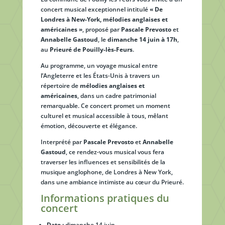
concert musical exceptionnel intitulé
« De
Londres à New-York, mélodies anglaises et
américaines »
, proposé par
Pascale Prevosto
et
Annabelle Gastoud
, le
dimanche 14 juin à 17h
,
au
Prieuré de Pouilly-lès-Feurs
.
Au programme, un voyage musical entre
l’Angleterre et les États-Unis à travers un
répertoire de
mélodies anglaises et
américaines
, dans un cadre patrimonial
remarquable. Ce concert promet un moment
culturel et musical accessible à tous, mêlant
émotion, découverte et élégance.
Interprété par
Pascale Prevosto
et
Annabelle
Gastoud
, ce rendez-vous musical vous fera
traverser les influences et sensibilités de la
musique anglophone, de Londres à New York,
dans une ambiance intimiste au cœur du Prieuré.
Informations pratiques du
concert
Date :
dimanche 14 juin