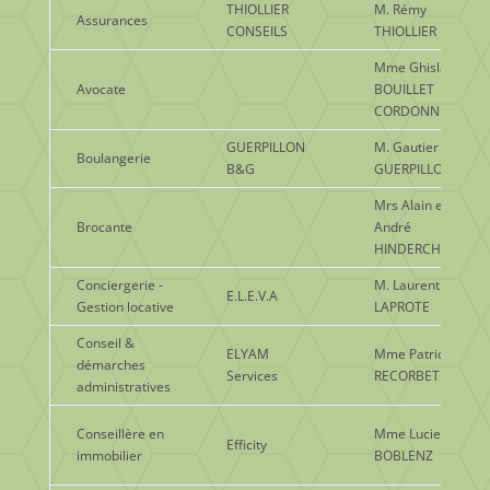
THIOLLIER
M. Rémy
Assurances
CONSEILS
THIOLLIER
Mme Ghislaine
Avocate
BOUILLET
CORDONNIER
GUERPILLON
M. Gautier
Boulangerie
B&G
GUERPILLON
Mrs Alain et
Brocante
André
HINDERCHIED
Conciergerie -
M. Laurent
E.L.E.V.A
Gestion locative
LAPROTE
Conseil &
ELYAM
Mme Patricia
démarches
Services
RECORBET
administratives
Conseillère en
Mme Lucie
Efficity
immobilier
BOBLENZ