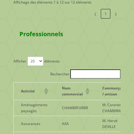
Affichage des éléments 1 à 12 sur 12 éléments
❮
1
❯
Professionnels
Afficher
éléments
Rechercher:
Nom
Commerçant
Activité
commercial
/ artisan
Aménagements
M. Corentin
CHAMBRI'ARBR
paysagés
CHAMBRIARD
M. Hervé
Assurances
AXA
DEVILLE