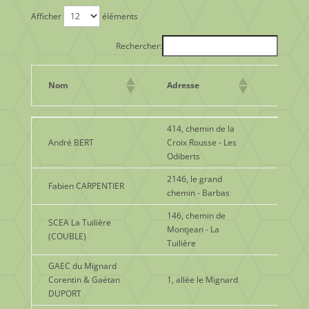
Afficher
éléments
Rechercher:
Activit
Nom
Adresse
princip
Activit
Nom
Adresse
414, chemin de la
princip
André BERT
Croix Rousse - Les
Vente d
Odiberts
2146, le grand
Fabien CARPENTIER
Chevau
chemin - Barbas
146, chemin de
SCEA La Tuilière
Montjean - La
Lait et 
(COUBLE)
Tuilière
GAEC du Mignard
Corentin & Gaëtan
1, allée le Mignard
Viande
DUPORT