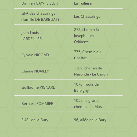
Damien GAY-PEILLER
La Tuilière
Céréale
GFA des chassaings
Les Chassaings
Foin et
(famille DE BARBUAT)
272, chemin St
Jean-Louis
Joseph - Les
Produit
LARDELLIER
Odiberts
775, Chemin du
Sylvain NIGOND
Lait et 
Chaffat
1289, chemin de
Viande 
Claude NOAILLY
Néronde - Le Garon
laitiers
1070, route de
Guillaume PIGNARD
Lait et 
Balbigny
1052, le grand
Bernard POMMIER
Foin et
chemin - Le Mas
Viande 
EURL de la Bury
96, allée de la Bury
poulets