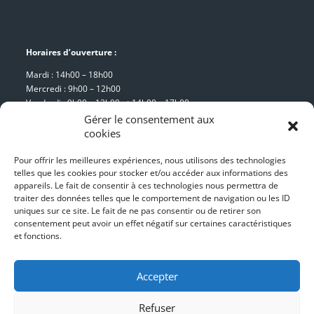
Horaires d’ouverture :
Mardi : 14h00 – 18h00
Mercredi : 9h00 – 12h00
Vendredi : 9h00 – 12h00 et 14h00 – 17h00
Samedi : 9h00 – 12h00
Gérer le consentement aux
cookies
Pour offrir les meilleures expériences, nous utilisons des technologies
Mairie de Pouilly-lès-Feurs
telles que les cookies pour stocker et/ou accéder aux informations des
appareils. Le fait de consentir à ces technologies nous permettra de
8, place de la Mairie
traiter des données telles que le comportement de navigation ou les ID
42 110 Pouilly-lès-Feurs
uniques sur ce site. Le fait de ne pas consentir ou de retirer son
consentement peut avoir un effet négatif sur certaines caractéristiques
Tél : 04 77 26 05 84
et fonctions.
Mentions Légales
Accepter
Refuser