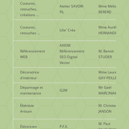
Coutures,
Atelier SAVOIR-
Mme Mélissa
retouches,
FIL
BERERD
créations …
Coutures,
Mme Aurélie
Lilie' Créa
retouches …
HERNANDEZ
AXIOM
Référencement
Référencement
M. Benoit
WEB
SEO Digital
STUDER
Vector
Décoratrice
Mme Laure
d'intérieur
GAY-PEILLER
Dépannage et
Mr Gaël
G2M
maintenance
MARCINIAK
Ébéniste
M. Christian
Artisan
JANSON
M. Paul
Éléctricien
P.F.X.